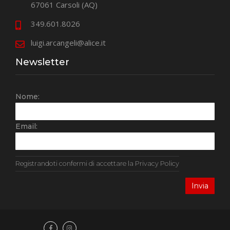
67061 Carsoli (AQ)
349.601.8026
luigi.arcangeli@alice.it
Newsletter
Nome:
Email:
Registrandoti confermi di accettare la Privacy Policy