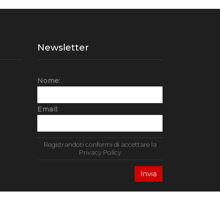
Newsletter
Nome:
Email:
Registrandoti confermi di accettare la
Privacy Policy
k Angus P.IVA 01878120664