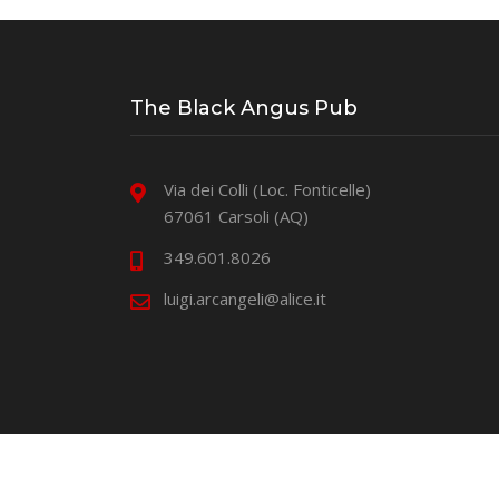
The Black Angus Pub
Via dei Colli (Loc. Fonticelle)
67061 Carsoli (AQ)
349.601.8026
luigi.arcangeli@alice.it