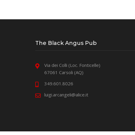
The Black Angus Pub
Via dei Colli (Loc. Fonticelle)
67061 Carsoli (AQ)
349.601.8026
luigi.arcangeli@alice.it