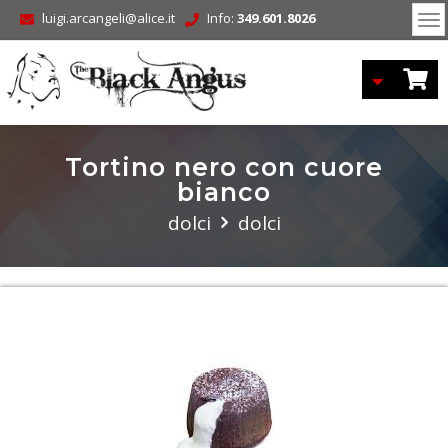
luigi.arcangeli@alice.it
Info:
349.601.8026
To
nav
Tortino nero con cuore
bianco
dolci
dolci