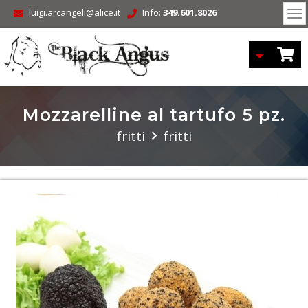
luigi.arcangeli@alice.it
Info:
349.601.8026
To
nav
Mozzarelline al tartufo 5 pz.
fritti
fritti