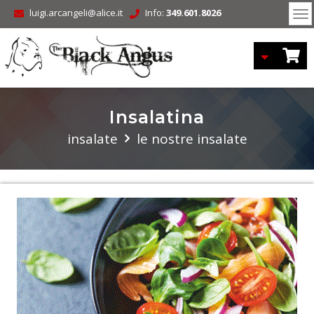
luigi.arcangeli@alice.it
Info:
349.601.8026
To
nav
Insalatina
insalate
le nostre insalate