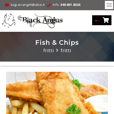
luigi.arcangeli@alice.it
Info:
349.601.8026
To
nav
Fish & Chips
fritti
fritti